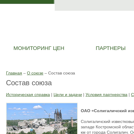
МОНИТОРИНГ ЦЕН
ПАРТНЕРЫ
Главная
–
О союзе
–
Состав союза
Состав союза
Историческая справка
|
Цели и задачи
|
Условия партнерства
|
С
ОАО «Солигаличский из
Солигаличский известковы
западе Костромской област
км от города Солигалич. О