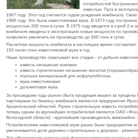
потребностей Костромског
известью. Пуск в эксплуа
1967 году. Этот год считается годом рождения комбината. Сво
1968 году. Это была известняковая мука. В 1973 году построена
мощностью 200 тонн в сутки. В 1975 году вводится в строй 2-я а
комбинате введены в эксплуатацию новые мощности по производ
позволило увеличить ее производство до 600 тонн в сутки.
Расчетная мощность комбината в настоящее время составляет 1
150 тысяч тонн известняковой муки в год.
Наше производство охватывает все стадии - от добычи известняк
известь негашеная комовая;
известь строительная негашеная молотая (порошкообраз
порошок минеральный для асфальтобетона;
мука известняковая;
доломитовая мука.
За прошедшие годы рынок сбыта продукции вышел за пределы К
партнерами по бизнесу комбината являются предприятия Яросл
Архангельской областей. Ранее строительную известь потреблял
теперь одним из крупнейших потребителей является ОАО «ФосА
Вологодской области) - крупнейший производитель аммонийно 
Потребителями известняковой муки ранее были предприятия а
увеличивается доля дорожно-строительных и дорожно - ремонт
Для обеспечения нормального функционирования основных про