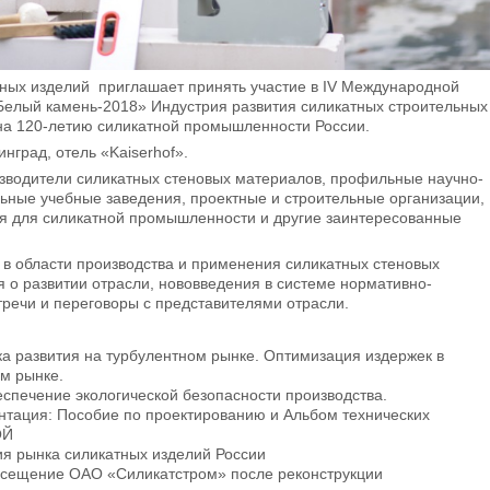
ных изделий приглашает принять участие в IV Международной
елый камень-2018» Индустрия развития силикатных строительных
а 120-летию силикатной промышленности России.
нинград, отель «Kaiserhof».
зводители силикатных стеновых материалов, профильные научно-
льные учебные заведения, проектные и строительные организации,
я для силикатной промышленности и другие заинтересованные
в области производства и применения силикатных стеновых
 о развитии отрасли, нововведения в системе нормативно-
тречи и переговоры с представителями отрасли.
ка развития на турбулентном рынке. Оптимизация издержек в
ем рынке.
еспечение экологической безопасности производства.
тация: Пособие по проектированию и Альбом технических
ОЙ
ия рынка силикатных изделий России
посещение ОАО «Силикатстром» после реконструкции