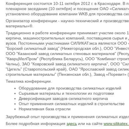
Конференция состоится 10-11 октября 2012 г. в Краснодаре. 
пленарное заседание (10 октября) и посещение ОАО «Силикат» (
установлено оборудование компании WKB для производства сил
Организатор конференции - научно-технический и производст
материалы»®.
Традиционно в работе конференции принимает участие около 1
кирпича, машиностроительных компаний, поставщиков сырья и 
вузов. Постоянными участниками СИЛИКАТэкса являются ООО «
"Борский силикатный завод" (Нижегородская обл.), ООО "Инвест
ООО "Казанский завод силикатных стеновых материалов" (Респ
"КварцМелПром" (Республика Беларусь), ООО "Комбинат строит
Челны), ЗАО "Ковровский завод силикатного кирпича", ООО "Си
"Цигель" (Ставропольский край), ОАО "Ярославский завод сили
строительные материалы" (Пензенская обл.), Завод «Поревит» (
Тематика конференции.
Оборудование для производства силикатных изделий
Сырьевые материалы и технологии их подготовки
Диверсификация заводов силикатного кирпича
Опыт применения силикатных изделий в строительстве
Нормативная база отрасли
Зарубежный опыт производства и применения силикатных изде
Более подробная информация
здесь
или на сайте
www.silikatex.