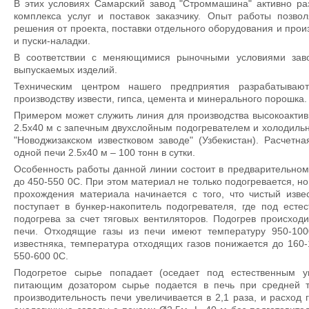
В этих условиях Самарский завод "Строммашина" активно р
комплекса услуг и поставок заказчику. Опыт работы позвол
решения от проекта, поставки отдельного оборудования и про
и пуски-наладки.
В соответствии с меняющимися рыночными условиями заво
выпускаемых изделий.
Техническим центром нашего предприятия разрабатываю
производству извести, гипса, цемента и минерального порошка.
Примером может служить линия для производства высокоактив
2.5х40 м с запечным двухслойным подогревателем и холодиль
"Новоджизакском известковом заводе" (Узбекистан). Расчетн
одной печи 2.5х40 м – 100 тонн в сутки.
Особенность работы данной линии состоит в предварительном
до 450-550 0С. При этом материал не только подогревается, н
прохождения материала начинается с того, что чистый изв
поступает в бункер-накопитель подогревателя, где под ест
подогрева за счет тяговых вентиляторов. Подогрев происхо
печи. Отходящие газы из печи имеют температуру 950-10
известняка, температура отходящих газов понижается до 160-
550-600 0С.
Подогретое сырье попадает (оседает под естественным у
питающим дозатором сырье подается в печь при средней те
производительность печи увеличивается в 2,1 раза, и расход 