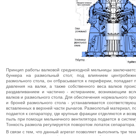
Принцип работы валковой среднеходной мельницы заключаетс
бункера на размольный стол; под влиянием центробеж
размольного стола, он отбрасывается к периферии, попадает
давления на валки, а также собственного веса валков прои
раздавливанием и частично - истиранием, возникающим всл
валков и размольного стола. Для обеспечения нормального пр
и броней размольного стола - устанавливается соответствую
вставленных в верхней части рычагов. Размолотый материал, п
подается к сепаратору, где крупные фракции отделяются и воз
пыль при помощи мельничного вентилятора подается в систем
Тонкость размола регулируется поворотом лопаток сепаратора.
В связи с тем, что данный агрегат позволяет выполнить три т