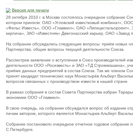
Версия для печати
28 октября 2010 г. в Москве состоялось очередное собрание Со
котором приняли: ОАО «Угловский известковый комбинат», ОО
«Фельс Известь», ООО «Главмел», ОАО «Липецкстальпроект», 
кирпича», ЗАО «Известняк» Джегонасский карьер, ОАО «Завод п
На собрании обсуждались следующие вопросы: приём новых чл
Партнерства, общие вопросы текущей деятельности Союза.
Рассмотрев заявление о вступлении в Союз производителей из
деятельности ООО «Росизвесть» и ЗАО «ТД Строммашина», уча
приёме данных предприятий в состав Союза. Так же членом Сою
принят кандидат технических наук Монастырёв Альберт Василь
вопросов связанных с производством извести в нашей стране.
В рамках собрания в состав Совета Партнерства избран Тарары
экономике ООО «Главмел».
В свою очередь, на собрании обсуждался вопрос об издании от
печам автором, которого является Монастырев Альберт Василь
Собрание постановило очередное отчетное годовое собрание пр
С.Петербурге.